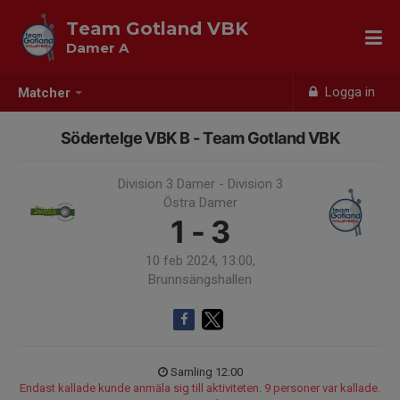
Team Gotland VBK
Damer A
Logga in
Matcher
Södertelge VBK B - Team Gotland VBK
Division 3 Damer - Division 3
Östra Damer
1 - 3
10 feb 2024, 13:00,
Brunnsängshallen
Samling 12:00
Endast kallade kunde anmäla sig till aktiviteten. 9 personer var kallade.