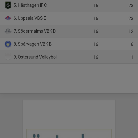
5. Hästhagen IF C
16
23
6. Uppsala VBS E
16
23
7. Södermalms VBK D
16
12
8. Spårvägen VBK B
16
6
9. Östersund Volleyboll
16
1