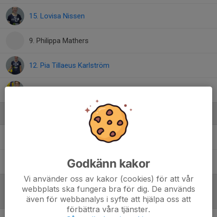
15. Lovisa Nissen
9. Philippa Mathers
12. Pia Tillaeus Karlström
2. Vilma Hansson
Ledare
Göran Appelquist
Tränare
Godkänn kakor
Marie Hansson
Huvudtränare
Vi använder oss av kakor (cookies) för att vår
webbplats ska fungera bra för dig. De används
Referat
även för webbanalys i syfte att hjälpa oss att
förbättra våra tjänster.