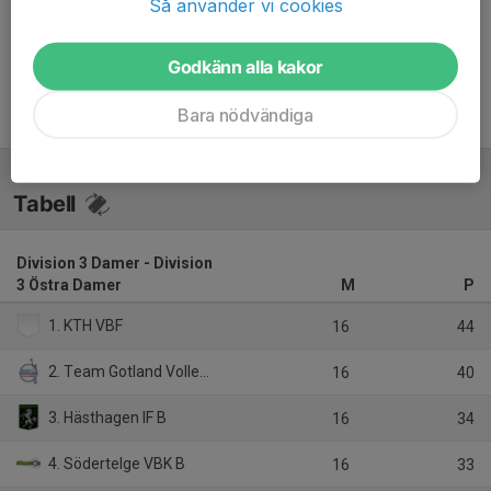
Så använder vi cookies
Inget referat skrivet
Godkänn alla kakor
Bara nödvändiga
Tabell
Division 3 Damer - Division
3 Östra Damer
M
P
1. KTH VBF
16
44
2. Team Gotland Volleybollklubb
16
40
3. Hästhagen IF B
16
34
4. Södertelge VBK B
16
33