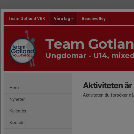
Team Gotland VBK
Våra lag
Beachvolley
Team Gotla
Ungdomar - U14, mixe
Aktiviteten är
Hem
Aktiviteten du försöker n
Nyheter
Kalender
Kontakt