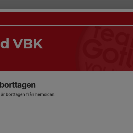
nd VBK
d
 borttagen
å är borttagen från hemsidan.