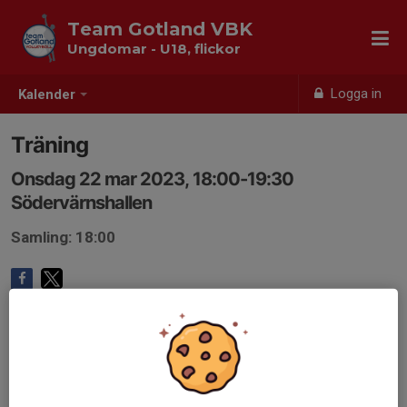
Team Gotland VBK
Ungdomar - U18, flickor
Logga in
Kalender
Träning
Onsdag 22 mar 2023, 18:00-19:30
Södervärnshallen
Samling: 18:00