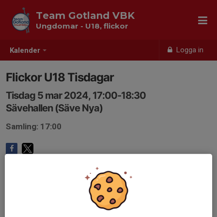
Team Gotland VBK
Ungdomar - U18, flickor
Logga in
Kalender
Flickor U18 Tisdagar
Tisdag 5 mar 2024, 17:00-18:30
Sävehallen (Säve Nya)
Samling: 17:00