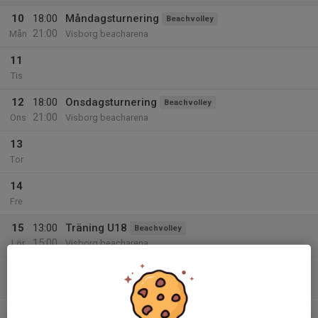
10
18:00
Måndagsturnering
Beachvolley
21:00
Mån
Visborg beacharena
11
Tis
12
18:00
Onsdagsturnering
Beachvolley
21:00
Ons
Visborg beacharena
13
Tor
14
Fre
15
13:00
Träning U18
Beachvolley
15:00
Lör
Visborg beacharena
16
Sön
v.34