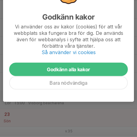
17
18:00
Måndagsturnering
Beachvolley
21:00
Mån
Visborg beacharena
Godkänn kakor
18
Vi använder oss av kakor (cookies) för att vår
Tis
webbplats ska fungera bra för dig. De används
även för webbanalys i syfte att hjälpa oss att
19
18:00
Onsdagsturnering
Beachvolley
förbättra våra tjänster.
21:00
Ons
Visborg beacharena
Så använder vi cookies
20
Tor
Godkänn alla kakor
21
Bara nödvändiga
Fre
22
13:00
Träning U18
Beachvolley
15:00
Lör
Visborg beacharena
23
Sön
v.35