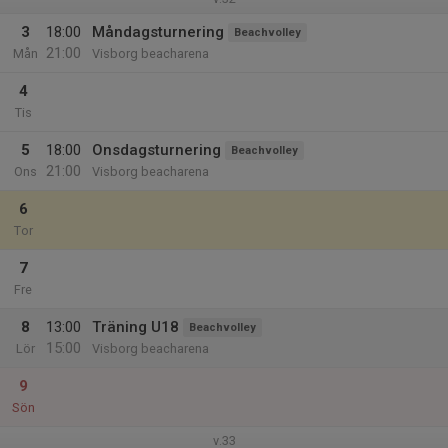
3
18:00
Måndagsturnering
Beachvolley
21:00
Mån
Visborg beacharena
4
Tis
5
18:00
Onsdagsturnering
Beachvolley
21:00
Ons
Visborg beacharena
6
Tor
7
Fre
8
13:00
Träning U18
Beachvolley
15:00
Lör
Visborg beacharena
9
Sön
v.33