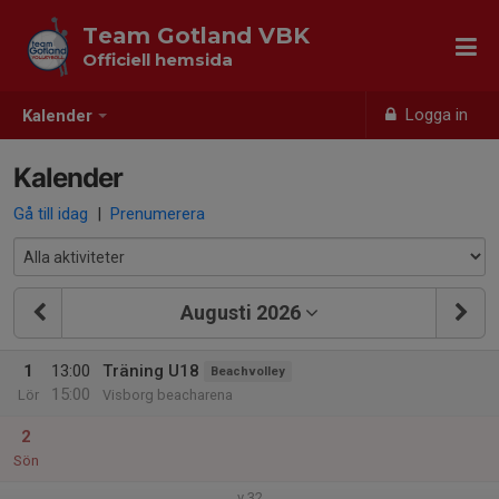
Team Gotland VBK
Officiell hemsida
Logga in
Kalender
Kalender
Gå till idag
|
Prenumerera
Augusti 2026
1
13:00
Träning U18
Beachvolley
15:00
Lör
Visborg beacharena
2
Sön
v.32