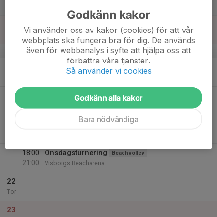
Lör
Godkänn kakor
18
Vi använder oss av kakor (cookies) för att vår
Sön
webbplats ska fungera bra för dig. De används
även för webbanalys i syfte att hjälpa oss att
v.25
förbättra våra tjänster.
19
18:00
Måndagsturenering
Beachvolley
Så använder vi cookies
21:00
Mån
Visborgs Beacharena
20
Godkänn alla kakor
Tis
Bara nödvändiga
21
17:30
ÅRSMÖTE 2023
18:00
Ons
Visborgs Beacharena
18:00
Onsdagsturnering
Beachvolley
21:00
Visborgs Beacharena
22
Tor
23