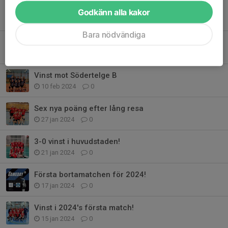
Vinst mot serieledarna!
Godkänn alla kakor
10 mar 2024
0
Bara nödvändiga
Dubbla vinster i Uppsala!
3 mar 2024
0
Vinst mot Södertelge B
10 feb 2024
0
Sex nya poäng efter lång resa
27 jan 2024
0
3-0 vinst i huvudstaden!
21 jan 2024
0
Första bortamatchen för 2024!
17 jan 2024
0
Vinst i 2024's första match!
15 jan 2024
0