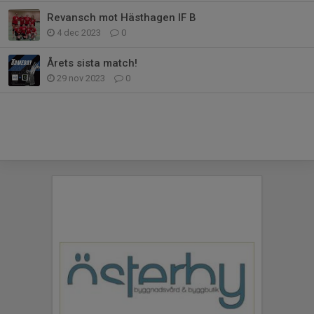
Revansch mot Hästhagen IF B
4 dec 2023
0
Årets sista match!
29 nov 2023
0