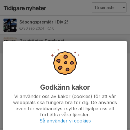
Tidigare nyheter
Säsongspremiär i Div 2!
30 sep 2024
0
Provträning Damlaget
26 aug 2024
0
Sommarträning
4 jul 2024
0
GLADA NYHETER - Damerna går upp till Div 2!
24 maj 2024
0
Godkänn kakor
Vi använder oss av kakor (cookies) för att vår
Kal å Ada
webbplats ska fungera bra för dig. De används
7 maj 2024
0
även för webbanalys i syfte att hjälpa oss att
förbättra våra tjänster.
Vinst i säsongens sista match!
Så använder vi cookies
17 mar 2024
0