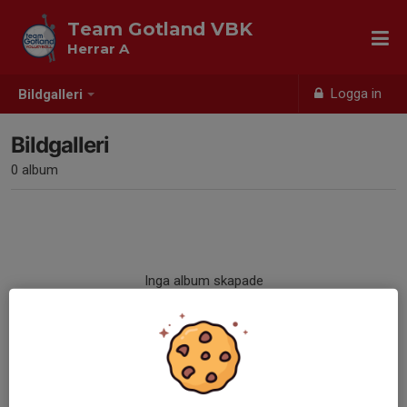
Team Gotland VBK
Herrar A
Logga in
Bildgalleri
Bildgalleri
0 album
Inga album skapade