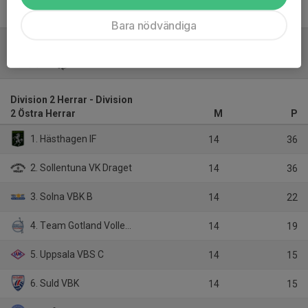
Bara nödvändiga
Tabell
Division 2 Herrar - Division
2 Östra Herrar
M
P
1. Hästhagen IF
14
36
2. Sollentuna VK Draget
14
36
3. Solna VBK B
14
22
4. Team Gotland Volleybollklubb
14
19
5. Uppsala VBS C
14
15
6. Suld VBK
14
15