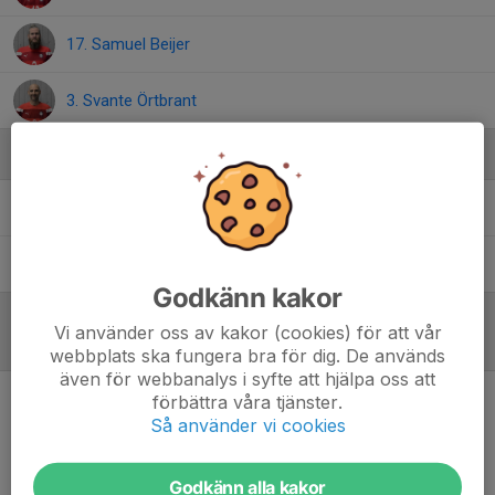
17. Samuel Beijer
3. Svante Örtbrant
Ledare
Jan Wahlén
Lagledare
Ronny Jacobsson
Lagledare
Godkänn kakor
Vi använder oss av kakor (cookies) för att vår
Referat
webbplats ska fungera bra för dig. De används
även för webbanalys i syfte att hjälpa oss att
förbättra våra tjänster.
Inget referat skrivet
Så använder vi cookies
Godkänn alla kakor