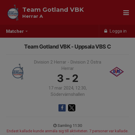
Team Gotland VBK
Herrar A
Logga in
Matcher
Team Gotland VBK - Uppsala VBS C
Division 2 Herrar - Division 2 Östra
Herrar
3 - 2
17 mar 2024, 12:30,
Södervärnshallen
Samling 11:30
Endast kallade kunde anmäla sig till aktiviteten. 7 personer var kallade.