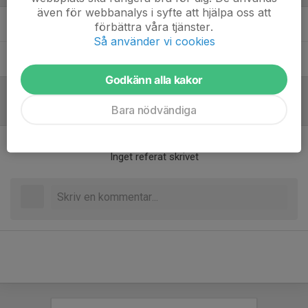
även för webbanalys i syfte att hjälpa oss att
Jan Wahlén
Lagledare
förbättra våra tjänster.
Så använder vi cookies
Ronny Jacobsson
Lagledare
Godkänn alla kakor
Bara nödvändiga
Referat
Inget referat skrivet