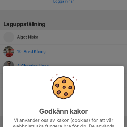
Logga in här
Laguppställning
Algot Niska
10. Arvid Kåring
4. Christian Hoas
12. Emil Sandberg
7. Joar Wallstedt
3. Svante Örtbrant
Godkänn kakor
Vi använder oss av kakor (cookies) för att vår
Ledare
webbplats ska fungera bra för dig. De används