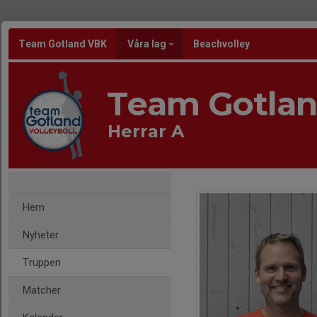
Team Gotland VBK
Våra lag
Beachvolley
Team Gotla
Herrar A
Hem
Nyheter
Truppen
Matcher