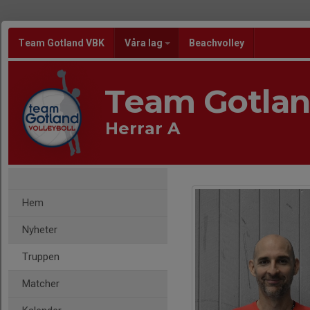
Team Gotland VBK
Våra lag
Beachvolley
Team Gotla
Herrar A
Hem
Nyheter
Truppen
Matcher