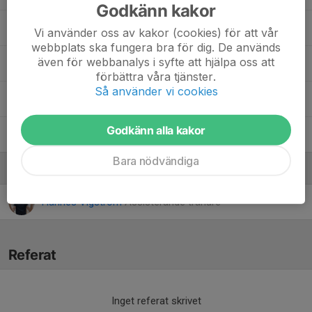
Godkänn kakor
7. Eskil Hegardt
Vi använder oss av kakor (cookies) för att vår
webbplats ska fungera bra för dig. De används
även för webbanalys i syfte att hjälpa oss att
11. Max Glimfalk
förbättra våra tjänster.
Så använder vi cookies
8. Neo Moon
Godkänn alla kakor
16. Wille Ström Gutedal
Bara nödvändiga
Ledare
Hannes Vigström
Assisterande tränare
Referat
Inget referat skrivet