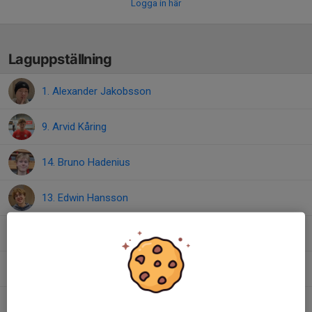
Logga in här
Laguppställning
1. Alexander Jakobsson
9. Arvid Kåring
14. Bruno Hadenius
13. Edwin Hansson
4. Elis Norrby
6. Elliot Alvermark
3. Emil Sandberg