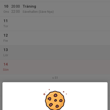
10
20:00
Träning
22:00
Ons
Sävehallen (Säve Nya)
11
Tor
12
Fre
13
Lör
14
Sön
v.51
15
20:00
Måndagsträning
22:00
Mån
Sävehallen (Säve Nya)
16
Tis