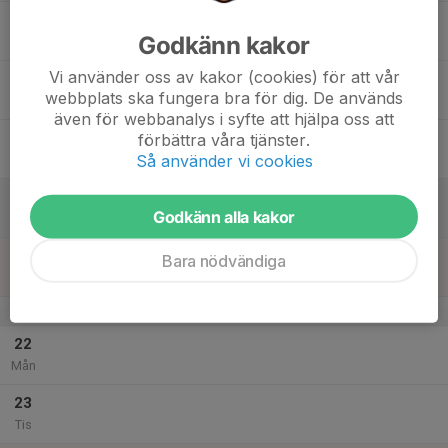
17
20:00
Last practice this year
Godkänn kakor
22:00
Ons
Sävehallen (Säve Nya)
Vi använder oss av kakor (cookies) för att vår
18
webbplats ska fungera bra för dig. De används
Tor
även för webbanalys i syfte att hjälpa oss att
19
förbättra våra tjänster.
Så använder vi cookies
Fre
20
Godkänn alla kakor
Lör
21
Bara nödvändiga
Sön
v.52
22
Mån
23
Tis