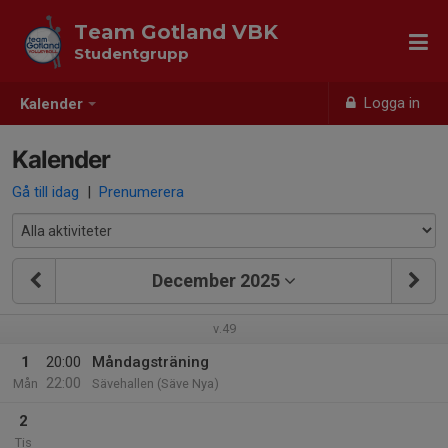
Team Gotland VBK
Studentgrupp
Logga in
Kalender
Kalender
Gå till idag
|
Prenumerera
December 2025
v.49
1
20:00
Måndagsträning
22:00
Mån
Sävehallen (Säve Nya)
2
Tis