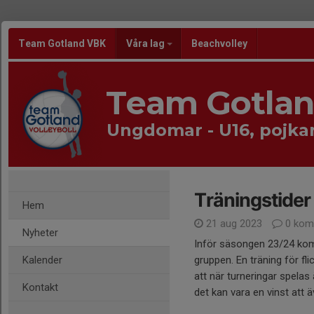
Team Gotland VBK
Våra lag
Beachvolley
Team Gotla
Ungdomar - U16, pojka
Träningstider
Hem
21 aug 2023
0 kom
Nyheter
Inför säsongen 23/24 komm
Kalender
gruppen. En träning för f
att när turneringar spelas ä
Kontakt
det kan vara en vinst att ä