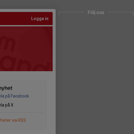
Följ oss
Logga in
nyhet
la på Facebook
la på X
heter via RSS