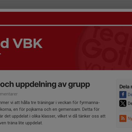
nd VBK
r
 och uppdelning av grupp
Dela 
mentarer
De
er vi att hålla tre träningar i veckan för fyrmanna-
De
lickorna, en för pojkarna och en gemensam. Detta för
r det uppdelat i olika klasser, vilket vi då tänker oss att
Ny
ven träna lite uppdelat.