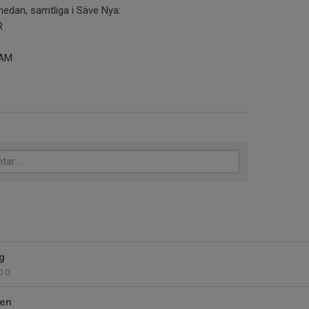
t nedan, samtliga i Säve Nya:
R
SAM
g
0
pen