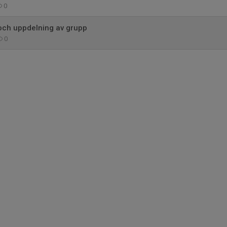
0
och uppdelning av grupp
0