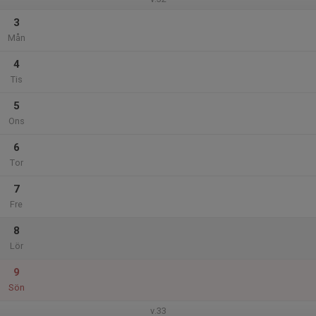
3
Mån
4
Tis
5
Ons
6
Tor
7
Fre
8
Lör
9
Sön
v.33