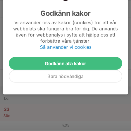
17
Godkänn kakor
Mån
Vi använder oss av kakor (cookies) för att vår
18
webbplats ska fungera bra för dig. De används
Tis
även för webbanalys i syfte att hjälpa oss att
19
förbättra våra tjänster.
Så använder vi cookies
Ons
20
Godkänn alla kakor
Tor
21
Bara nödvändiga
Fre
22
Lör
23
Sön
v.35