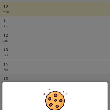
10
Mån
11
Tis
12
Ons
13
Tor
14
Fre
15
Lör
16
Sön
v.34