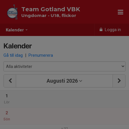
Team Gotland VBK
Ungdomar - U18, flickor
Logga in
Kalender
Kalender
Gå till idag
|
Prenumerera
Augusti 2026
1
Lör
2
Sön
v.32