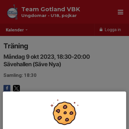
Team Gotland VBK
Ungdomar - U18, pojkar
Logga in
Kalender
Träning
Måndag 9 okt 2023, 18:30-20:00
Sävehallen (Säve Nya)
Samling: 18:30