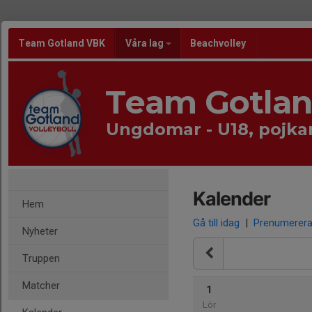
Team Gotland VBK
Våra lag
Beachvolley
Team Gotla
Ungdomar - U18, pojka
Kalender
Hem
Gå till idag
|
Prenumerer
Nyheter
Truppen
Matcher
1
Lör