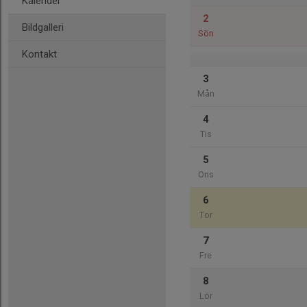
Kalender
2
Bildgalleri
Sön
Kontakt
3
Mån
4
Tis
5
Ons
6
Tor
7
Fre
8
Lör