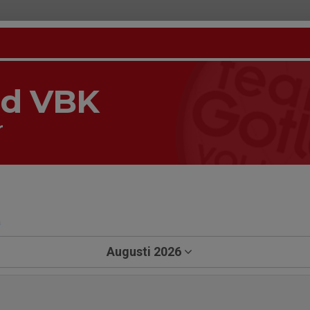
nd VBK
r
a
Augusti 2026