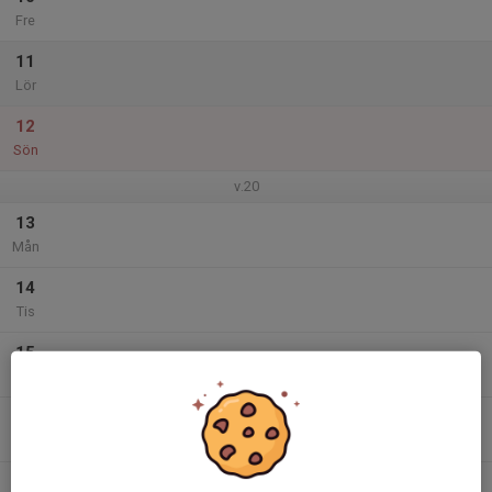
Fre
11
Lör
12
Sön
v.20
13
Mån
14
Tis
15
Ons
16
Tor
17