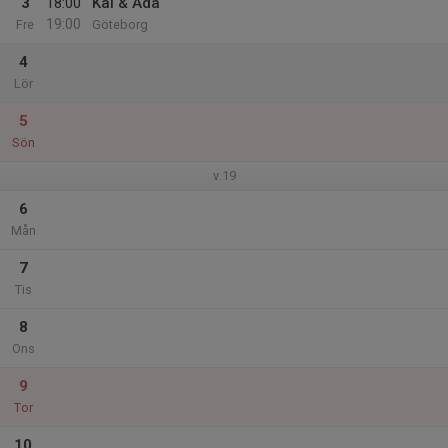
3
18:00
Kal & Ada
19:00
Fre
Göteborg
4
Lör
5
Sön
v.19
6
Mån
7
Tis
8
Ons
9
Tor
10