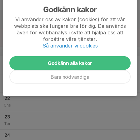
Fre
Godkänn kakor
18
Vi använder oss av kakor (cookies) för att vår
Lör
webbplats ska fungera bra för dig. De används
även för webbanalys i syfte att hjälpa oss att
19
förbättra våra tjänster.
Sön
Så använder vi cookies
v.21
20
Godkänn alla kakor
Mån
Bara nödvändiga
21
Tis
22
Ons
23
Tor
24