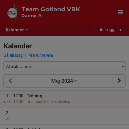
Team Gotland VBK
Damer A
Logga in
Kalender
Kalender
Gå till idag
|
Prenumerera
Maj 2024
1
17:00
Träning
19:00
Ons
OBS! Ändrat till Sävehallen
2
Tor