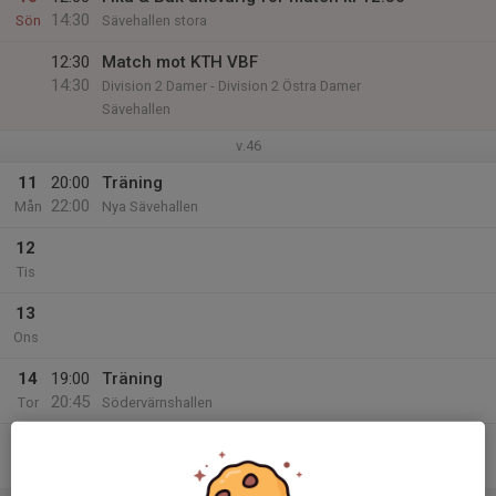
14:30
Sön
Sävehallen stora
12:30
Match mot KTH VBF
14:30
Division 2 Damer - Division 2 Östra Damer
Sävehallen
v.46
11
20:00
Träning
22:00
Mån
Nya Sävehallen
12
Tis
13
Ons
14
19:00
Träning
20:45
Tor
Södervärnshallen
15
Fre