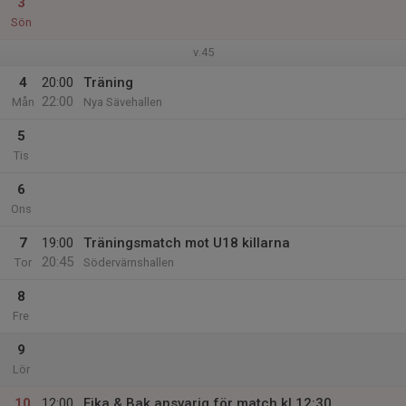
3
Sön
v.45
4
20:00
Träning
22:00
Mån
Nya Sävehallen
5
Tis
6
Ons
7
19:00
Träningsmatch mot U18 killarna
20:45
Tor
Södervärnshallen
8
Fre
9
Lör
10
12:00
Fika & Bak ansvarig för match kl 12:30