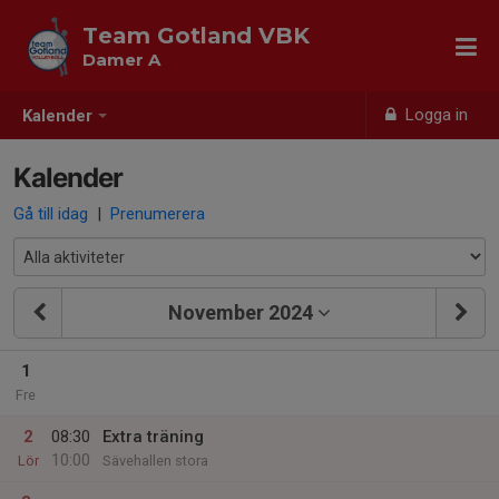
Team Gotland VBK
Damer A
Logga in
Kalender
Kalender
Gå till idag
|
Prenumerera
November 2024
1
Fre
2
08:30
Extra träning
10:00
Lör
Sävehallen stora