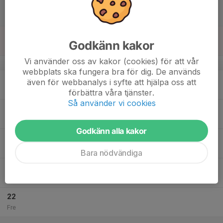
16
Lör
17
Godkänn kakor
Sön
Vi använder oss av kakor (cookies) för att vår
v.47
webbplats ska fungera bra för dig. De används
18
20:00
Träning
även för webbanalys i syfte att hjälpa oss att
22:00
Mån
Nya Sävehallen
förbättra våra tjänster.
Så använder vi cookies
19
Tis
Godkänn alla kakor
20
Ons
Bara nödvändiga
21
19:00
Träning
20:45
Tor
Södervärnshallen
22
Fre