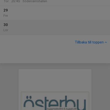
20:45
Tor
Södervärnshallen
29
Fre
30
Lör
Tillbaka till toppen